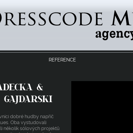
e Music Agency
REFERENCE
ADECKA &
 GAJDARSKI
ovníci dobré hudby napříč
lues. Oba vystudovali
li několik sólových projektů