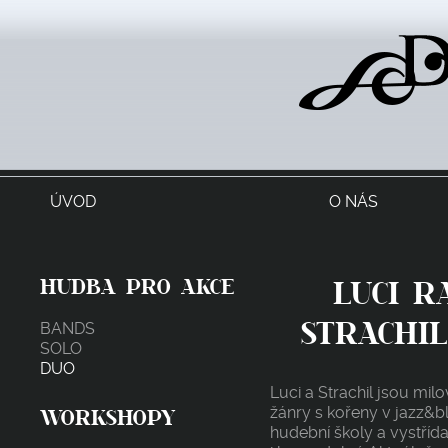
Dresscod
ÚVOD
O NÁS
HUDBA PRO AKCE
LUCI R
STRACHIL
BANDS
SOLO
DUO
Luci a Strachil jsou mil
WORKSHOPY
žánry s kořeny v jazz&b
hudební školy a vystřída