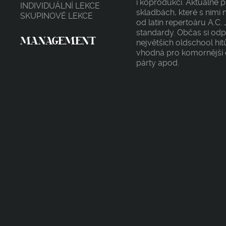
i koprodukcí. Aktuálně 
INDIVIDUÁLNÍ LEKCE
skladbách, které s nimi
SKUPINOVÉ LEKCE
od latin repertoáru A.C
standardy. Občas si odpl
MANAGEMENT
největších oldschool hi
vhodná pro komornější e
párty apod.