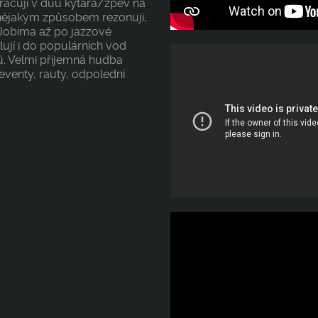
pracují v duu kytara/zpěv na
 nějakým způsobem rezonují,
. Jobima až po jazzové
ují i do populárních vod
tů. Velmi příjemná hudba
venty, rauty, odpolední